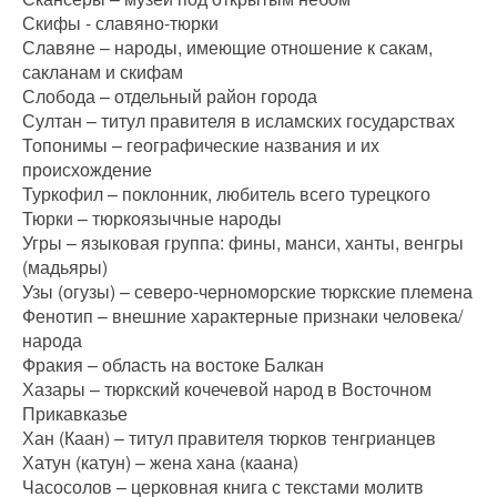
Скифы - славяно-тюрки
Славяне – народы, имеющие отношение к сакам,
сакланам и скифам
Слобода – отдельный район города
Султан – титул правителя в исламских государствах
Топонимы – географические названия и их
происхождение
Туркофил – поклонник, любитель всего турецкого
Тюрки – тюркоязычные народы
Угры – языковая группа: фины, манси, ханты, венгры
(мадьяры)
Узы (огузы) – северо-черноморские тюркские племена
Фенотип – внешние характерные признаки человека/
народа
Фракия – область на востоке Балкан
Хазары – тюркский кочечевой народ в Восточном
Прикавказье
Хан (Каан) – титул правителя тюрков тенгрианцев
Хатун (катун) – жена хана (каана)
Часосолов – церковная книга с текстами молитв