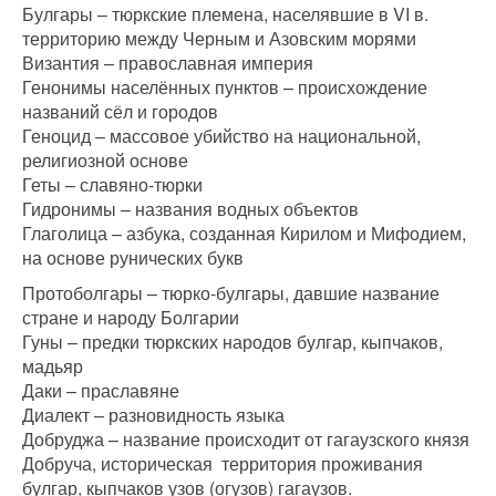
Булгары – тюркские племена, населявшие в VI в.
территорию между Черным и Азовским морями
Византия – православная империя
Генонимы населённых пунктов – происхождение
названий сёл и городов
Геноцид – массовое убийство на национальной,
религиозной основе
Геты – славяно-тюрки
Гидронимы – названия водных объектов
Глаголица – азбука, созданная Кирилом и Мифодием,
на основе рунических букв
Протоболгары – тюрко-булгары, давшие название
стране и народу Болгарии
Гуны – предки тюркских народов булгар, кыпчаков,
мадьяр
Даки – праславяне
Диалект – разновидность языка
Добруджа – название происходит от гагаузского князя
Добруча, историческая территория проживания
булгар, кыпчаков узов (огузов) гагаузов.