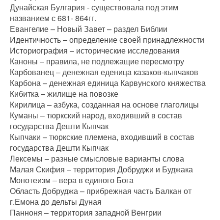
Дунайская Булгария - существовала под этим
названием с 681- 864гг.
Евангелие – Новый Завет – раздел Библии
Идентичность – определение своей принадлежности
Историография – исторические исследования
Каноны – правила, не подлежащие пересмотру
Карбованец – денежная еденица казаков-кыпчаков
Карбона – денежная единица Карвунского княжества
Кибитка – жилище на повозке
Кирилица – азбука, созданная на основе глаголицы
Куманы – тюркский народ, входивший в состав
государства Дешти Кыпчак
Кыпчаки – тюркские племена, входивший в состав
государства Дешти Кыпчак
Лексемы – разные смысловые варианты слова
Малая Скифия – территория Добруджи и Буджака
Монотеизм – вера в единого Бога
Область Добруджа – прибрежная часть Балкан от
г.Емона до дельты Дуная
Панноня – территория западной Венгрии