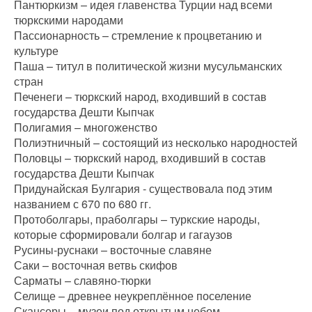
Пантюркизм – идея главенства Турции над всеми
тюркскими народами
Пассионарность – стремление к процветанию и
культуре
Паша – титул в политической жизни мусульманских
стран
Печенеги – тюркский народ, входивший в состав
государства Дешти Кыпчак
Полигамия – многоженство
Полиэтничный – состоящий из несколько народностей
Половцы – тюркский народ, входивший в состав
государства Дешти Кыпчак
Придунайская Булгария - существовала под этим
названием с 670 по 680 гг.
Протоболгары, праболгары – туркские народы,
которые сформировали болгар и гагаузов
Русины-руснаки – восточные славяне
Саки – восточная ветвь скифов
Сарматы – славяно-тюрки
Селище – древнее неукреплённое поселение
Скансеры – музеи под открытым небом