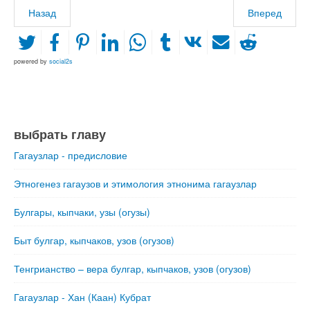
Назад
Вперед
powered by
social2s
выбрать главу
Гагаузлар - предисловие
Этногенез гагаузов и этимология этнонима гагаузлар
Булгары, кыпчаки, узы (огузы)
Быт булгар, кыпчаков, узов (огузов)
Тенгрианство – вера булгар, кыпчаков, узов (огузов)
Гагаузлар - Хан (Каан) Кубрат