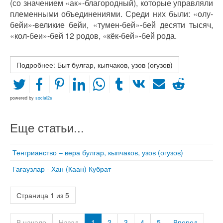
(со значением «ак»-благородный), которые управляли
племенными объединениями. Среди них были: «олу-
бейи»-великие бейи, «тумен-бей»-бей десяти тысяч,
«кол-беи»-бей 12 родов, «кёк-бей»-бей рода.
Подробнее: Быт булгар, кыпчаков, узов (огузов)
powered by
social2s
Еще статьи...
Тенгрианство – вера булгар, кыпчаков, узов (огузов)
Гагаузлар - Хан (Каан) Кубрат
Страница 1 из 5
В начало
Назад
1
2
3
4
5
Вперед