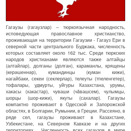
Гагаузы (гагаузлар) – тюркоязычная народность,
исповедующая православное христианство,
проживающая на территории Гагаузии - Гагауз Ери в
северной части центрального Буджака, численность
которых составляет около 162 тыс. Среди тюркских
народов христианами являются также алтайцы
(алтайлар), долганы (долган), караманлы, крящены
(керәшеннәр), кумандинцы (куман кижи),
нагайбаки, секеи (секлерлар), телеуты (тпеленгетер),
тофалары, удмурты, уйгуры Казахстана, урумы,
хакасы (хакастар), чуваши (чăвашсем), чулымцы,
шорцы (шор-кижи), якуты (сахалар). Гагаузы
компактно проживают в Одесской и Запорожской
областях, в Болгарии, Румынии, в Греции. Рассеяно, в
ряде сел, гагаузы проживают в Казахстане,
Узбекистане, на Северном Кавказе и на других
территориях. Численность всех гагаузов в мире