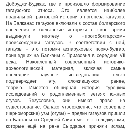
Добруджи-Буджак, где и произошло формирование
гагаузского этноса. Это является наиболее
правильной трактовкой истории этногенеза гагаузов.
На Балканах гагаузов включали в состав болгарского
населения и болгарские историки в свое время
выдвинули гипотезу о «протоболгарском»
происхождении гагаузов. В соответствии с ней,
гагаузы – это потомки аспаруховых тюрко-булгар,
пришедших на Балканы с Приазовья в середине VII
века. Накопленный современный историко-
археологический материал, включая самые
последние научные исследования, только
подтверждает эту, сложившуюся ранее,
теорию.
Имеется обширная история турецких
исследований о родоплеменных ветвях южных
огузов. Безусловно, они имеют право на
существование. Однако утверждение, что северные
(черноморские) узы (огузы) – предки гагаузов пришли
на Балканы из Средней Азии вместе с сельджуками,
которые ещё на реке Сырдарья приняли ислам,