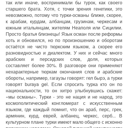
так или иначе, воспринимали бы турок, как своего
старшего брата. Хотя, с точки зрения генетики, это
невозможно, потому что турки-османы ближе, скорее,
к арабам, курдам, албанцам, грузинам, черкесам и
южным итальянцам, жителям Неаполя или Сицилии.
Просто братья близнецы! Язык осман после реформы
хоть и обновился, но по произношению и оборотам
остаётся не чисто тюркским языком, а скорее его
разновидностью и диалектом. У них и сейчас много
арабских и персидских слов, доля, которых
составляет более 30%. В разговоре они применяют
нехарактерные тюркам окончания слов и арабские
обороты, например, гагаузы говорят: гел бырэ, а турки
говорят buraya gel. Если спросить турка кто он по
национальности, то он хитро улыбнувшись скажет:
«мы османы». Турки - это не нация и не народ, это
космополитический конгломерат с искусственным
языком, где каждый помнит, что он араб, перс, грек,
армянин, курд, еврей, албанец, черкес, серб... В
культурном плане турки имеют мало общего с исконно