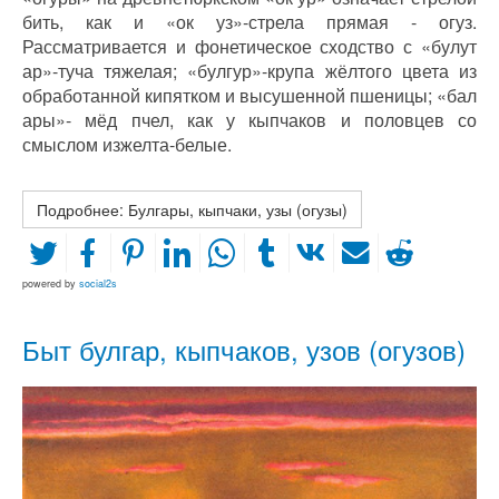
бить, как и «ок уз»-стрела прямая - огуз.
Рассматривается и фонетическое сходство с «булут
ар»-туча тяжелая; «булгур»-крупа жёлтого цвета из
обработанной кипятком и высушенной пшеницы; «бал
ары»- мёд пчел, как у кыпчаков и половцев со
смыслом изжелта-белые.
Подробнее: Булгары, кыпчаки, узы (огузы)
powered by
social2s
Быт булгар, кыпчаков, узов (огузов)