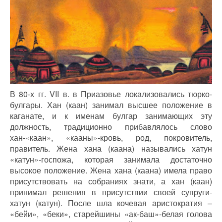
В 80-х гг. VII в. в Приазовье локализовались тюрко-
булгары. Хан (каан) занимал высшее положение в
каганате, и к именам булгар занимающих эту
должность, традиционно прибавлялось слово
хан-«каан», «кааны»-кровь, род, покровитель,
правитель. Жена хана (каана) назывались хатун
«катун»-госпожа, которая занимала достаточно
высокое положение. Жена хана (каана) имела право
присутствовать на собраниях знати, а хан (каан)
принимал решения в присутствии своей супруги-
хатун (катун). После шла кочевая аристократия –
«бейи», «беки», старейшины «ак-баш»-белая голова