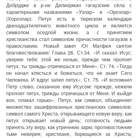
Добрудже в р-не Делиорман гагаузские сёла с
характерными названиями «Узлар» и «Орозлар»
(Хорозлар). Петух есть в тюркском календаре
двенадцатилетнего животного цикла и является
символом оседлой жизни, а с принятием
христианства стал символом причастности гагаузов к
православию. Новый завет /От Матфея святое
благовествование/ Глава 26. Ст.34. «И сказал Исус:
уверяю тебя: этой же ночью, прежде чем пропоет
петух, ты трижды отречешься от Меня». Ст. 74. «Тогда
он начал клясться и божиться, что не знает Сего
Человека. И вдруг запел петух». Ст. 75. «И вспомнил
Петр слово, сказанное ему Исусом: прежде, нежели
пропоет петух, трижды отречешься от Меня. И выйдя
вон, плакал горько». Петух, как символ, объединяет
множество зашифрованных христианских символов:
символ самого Христа, открывающего новую веру, как
петух открывает новый день; готовность людьми
принять эту веру, как утреннюю зарю; противостояние
тьме неверия; христиане, борющиеся за Христа;