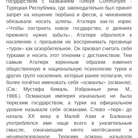
государством с названием Türkiye Cumhuriyeti -
Турецкая Республика, где законодательно был принят
запрет на ношение тюрбана и фесок, а чиновников
обязывали носить шляпы. Ататюрк как-то изрек:
«Чтобы построить новое государство, о деяниях
прежнего нужно забыть». Ататюрк обратился к
населению с призывом не воспринимать прозвище
«турок» как оскорбительное. Он призвал считать себя
турками и носить этот этноним с достоинством. Тем
самым Ататюрк коренным образом изменил
общественную и национальную психологию турок и
других групп населения, которые ранее полагали, что
более почётно именовать себя «османлы» (османли).
(См.: Мустафа Кемаль. Избранные речи. М.,
1966.).
Османская империя изначально не была
тюркским государством, а турки на официальном
уровне называли себя османами. Слово «тюрк» до
начала XX века в Малой Азии и Балканах
употреблялся ими чаще всего в унизительным
смысле, означающим нечто неотёсанное и
нецивилизованное. Тюрками османы называли