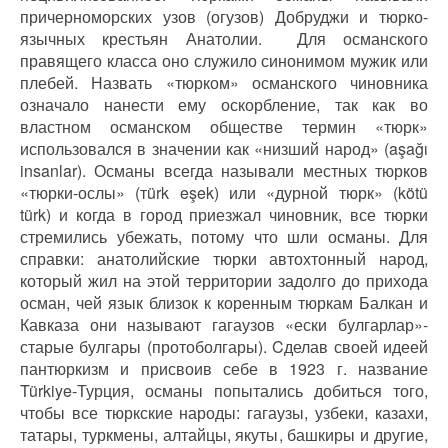
причерноморских узов (огузов) Добруджи и тюрко-
язычных крестьян Анатолии. Для османского
правящего класса оно служило синонимом мужик или
плебей. Назвать «тюрком» османского чиновника
означало нанести ему оскорбление, так как во
властном османском обществе термин «тюрк»
использовался в значении как «низший народ» (aşağı
insanlar). Османы всегда называли местных тюрков
«тюрки-ослы» (тürk eşek) или «дурной тюрк» (kötü
türk)
и когда в город приезжал чиновник, все тюрки
стремились убежать, потому что шли османы. Для
справки: анатолийские тюрки автохтонный народ,
который жил на этой территории задолго до прихода
осман, чей язык близок к коренным тюркам Балкан и
Кавказа они называют гагаузов «ески булгарлар»-
старые булгары (протоболгары). Cделав своей идеей
пантюркизм и присвоив себе в 1923 г. название
Türkiye-Турция, османы попытались добиться того,
чтобы все тюркские народы: гагаузы, узбеки, казахи,
татары, туркмены, алтайцы, якуты, башкиры и другие,