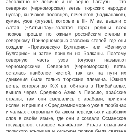
абсолютно не логично и не верно. Гагаузы – это
северная (черноморская) ветвь тюркских народов
булгар, кыпчаков половцев, печенегов (баджанаков),
куман, узов (огузов), которые в III- IV вв. вышли с
Алтая («Алтын-тау»-золотая гора) родины всех
тюрков прошли по южным российским степям к
северному Причерноморью азовских степей, где они
создали «Приазовскую Булгарию» или «Великую
Булгарию» и затем пришли на Балканы. Поэтому
северную часть узов (огузов) называют
черноморскими. Северная (черноморская) ветвь
осталась наиболее чистой, так как на пути их
движения были только тюркские племена. Южная
ветвь, которая до IX-X вв. обитала в Прибайкалье,
вышла через Среднюю Азию в Персию, арабские
страны, там они смешались с арабами, приняли
ислам, и пришли к Средиземноморью уже в тюрбанах
и чалмах с огромным багажом персидских и арабских
слов в своём языке, где они и создали Османское
государство, ставшее халифатом. Утрата османами
тюркского этнонима и культуры тюрков была связана