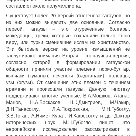
составляет около полумиллиона.
Существует более 20 версий этногенеза гагаузов, но
из них можно выделить две основные. Согласно
первой, гагаузы – это отуреченные болгары,
македонцы, греки, которые сохранили только свою
веру, или турки сменившие ислам на христианство.
Эти бытовые версии на уровне измышлений не
заслуживают внимания. Вторая – это научная версия,
согласно которой в формировании гагаузской
общности приняли участие племена тюрко-булгар,
кыпчаки (куманы), печенеги (баджанаки), половцы,
узы (огузы). От смешения этих племен с течением
времени и произошли гагаузы. Данную гипотезу
поддерживают многие учённые: В.А.Мошков, Атанас
Манов, Н.А.Баскаков, Н.К.Дмитриев, М.Чакир,
Д.Н.Танасоглу, Л.А.Покровская, М.Н.Губоглу,
З.В.Тоган, А.Нимет Курат, И.Кафесоглу и др. Доктор
исторических наук М.Н.Губогло пишет, что
европейские исследователи рассматривают в
качестве предков гагаузов тюркоязычных булгар, в