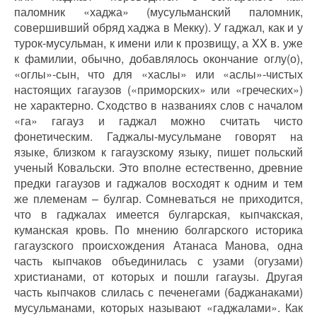
паломник «хаджа» (мусульманский паломник,
совершивший обряд хаджа в Мекку). У гаджал, как и у
турок-мусульман, к имени или к прозвищу, а XX в. уже
к фамилии, обычно, добавлялось окончание оглу(о),
«оглы»-сын, что для «хаслы» или «аслы»-чистых
настоящих гагаузов («приморских» или «греческих»)
не характерно. Сходство в названиях слов с началом
«га» гагауз и гаджал можно считать чисто
фонетическим. Гаджалы-мусульмане говорят на
языке, близком к гагаузскому языку, пишет польский
ученый Ковальски. Это вполне естественно, древние
предки гагаузов и гаджалов восходят к одним и тем
же племенам – булгар. Сомневаться не приходится,
что в гаджалах имеется булгарская, кыпчакская,
куманская кровь. По мнению болгарского историка
гагаузского происхождения Атанаса Манова, одна
часть кыпчаков объединилась с узами (огузами)
христианами, от которых и пошли гагаузы. Другая
часть кыпчаков слилась с печенегами (баджанаками)
мусульманами, которых называют «гаджалами». Как