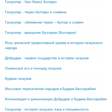
Гагаузлар - Хан (Каан) Аспарух
Гагаузлар - тюрко-булгары и славяне
Гагаузлар - сближение тюрко – булгар и славян
Гагаузлар - крещение Булгарии (Болгарии)
Роль греческой православной церкви в истории гагаузского
народа
Добруджа - первое государство в истории гагаузов
Османское иго и геноцид гагаузов
Буджак гагаузов
Массовое переселение народов в Буджак-Бессарабию
Колонизация и румынизация Добруджи и Буджак-Бессарабии
Гагаузлар - история гагаузов, язык и письменность