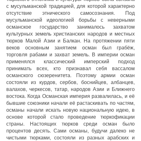
с мусульманской традицией, для которой характерно
отсутствие этнического самосознания. Под
мусульманской идеологией борьбы с неверными
османское государство занималось захватом
культурных земель христианских народов и местных
тюрков Малой Азии и Балкан. На протяжении пяти
веков основным занятием осман был грабёж,
торговля рабами и захват земель. В империи осман
применялся классический имперский подход
принимать всех, кто признавал себя вассалом
османского сюзеренитета. Поэтому армии осман
состояли из курдов, сербов, боснийцев, албанцев,
валахов, черкесов, татар, народов Азии и Ближнего
востока.
Когда Османская империя развалилась, и её
бывшие союзники начали её растаскивать по частям,
османы начали искать новую национальную идею, в
основе которой стало проведение тюркофикации
страны. Настоящих тюрков среди осман было
процентов десять. Сами османы, будучи далеко не
чистыми тюрками, состояли из разных арабских и