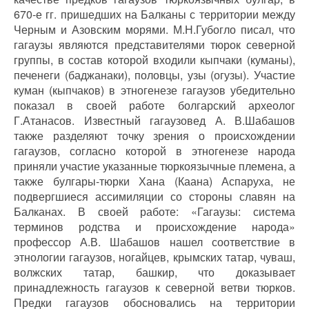
670-е гг. пришедших на Балканы с территории между
Черным и Азовским морями. М.Н.Губогло писал, что
гагаузы являются представителями тюрок северной
группы, в состав которой входили кыпчаки (куманы),
печенеги (баджанаки), половцы, узы (огузы). Участие
куман (кыпчаков) в этногенезе гагаузов убедительно
показал в своей работе болгарский археолог
Г.Атанасов. Известный гагаузовед А. В.Шабашов
также разделяют точку зрения о происхождении
гагаузов, согласно которой в этногенезе народа
приняли участие указанные тюркоязычные племена, а
также булгары-тюрки Хана (Каана) Аспаруха, не
подвергшиеся ассимиляции со стороны славян на
Балканах. В своей работе: «Гагаузы: система
терминов родства и происхождение народа»
профессор А.В. Шабашов нашел соответствие в
этнологии гагаузов, ногайцев, крымских татар, чуваш,
волжских татар, башкир, что доказывает
принадлежность гагаузов к северной ветви тюрков.
Предки гагаузов обосновались на территории