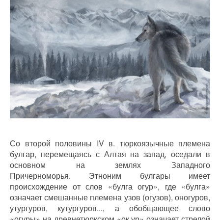
Со второй половины IV в. тюркоязычные племена
булгар, перемещаясь с Алтая на запад, оседали в
основном на землях Западного
Причерноморья. Этноним булгары имеет
происхождение от слов «булга огур», где «булга»
означает смешанные племена узов (огузов), оногуров,
утургуров, кутургуров..., а обобщающее слово
«огуры» на древнетюркском «ок ур» означает стрелой