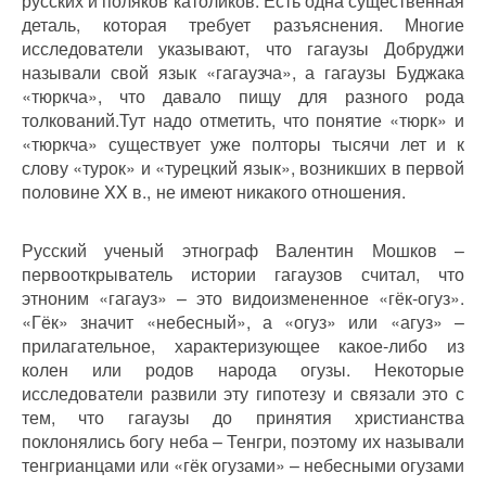
русских и поляков католиков. Есть одна существенная
деталь, которая требует разъяснения. Многие
исследователи указывают, что гагаузы Добруджи
называли свой язык «гагаузча», а гагаузы Буджака
«тюркча», что давало пищу для разного рода
толкований.Тут надо отметить, что понятие «тюрк» и
«тюркча» существует уже полторы тысячи лет и к
слову «турок» и «турецкий язык», возникших в первой
половине XX в., не имеют никакого отношения.
Русский ученый этнограф Валентин Мошков –
первооткрыватель истории гагаузов считал, что
этноним «гагауз» – это видоизмененное «гёк-огуз».
«Гёк» значит «небесный», а «огуз» или «агуз» –
прилагательное, характеризующее какое-либо из
колен или родов народа огузы. Некоторые
исследователи развили эту гипотезу и связали это с
тем, что гагаузы до принятия христианства
поклонялись богу неба – Тенгри, поэтому их называли
тенгрианцами или «гёк огузами» – небесными огузами