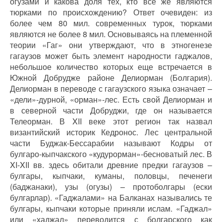
огузами и какова доля тех, кто всё же являются
тюрками по происхождению? Ответ очевиден: из
более чем 80 мил. современных турок, тюрками
являются не более 8 мил. Основываясь на племенной
теории «Гаг» они утверждают, что в этногенезе
гагаузов может быть элемент народности гаджалов,
небольшое количество которых еще встречается в
Южной Добрудже районе Делиорман (Болгария).
Делиорман в переводе с гагаузского языка означает –
«дели»-дурной, «орман»-лес. Есть свой Делиорман и
в северной части Добруджи, где он называется
Телеорман. В XII веке этот регион так назвал
византийский историк Кедронос. Лес центральной
части Буджак-Бессарабии называют Кодры от
булгаро-кыпчакского «кудурорман»-бесноватый лес. В
XI-XII вв. здесь обитали древние предки гагаузов –
булгары, кыпчаки, куманы, половцы, печенеги
(баджанаки), узы (огузы) – протоболгары (ески
булгарлар). «Гаджалами» на Балканах назывались те
булгары, кыпчаки которые приняли ислам. «Гаджал»
или «хаджал» переводится с болгарского как