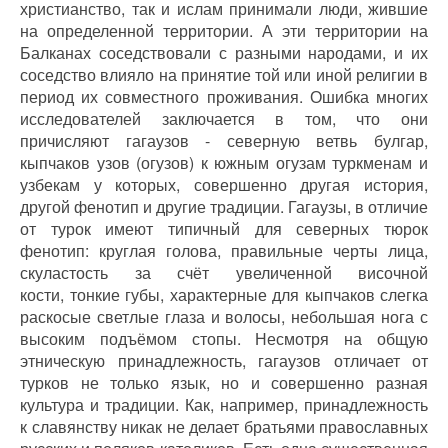
христианство, так и ислам принимали люди, жившие
на определенной территории. А эти территории на
Балканах соседствовали с разными народами, и их
соседство влияло на принятие той или иной религии в
период их совместного проживания. Ошибка многих
исследователей заключается в том, что они
причисляют гагаузов - северную ветвь булгар,
кыпчаков узов (огузов) к южным огузам туркменам и
узбекам у которых, совершенно другая история,
другой фенотип и другие традиции. Гагаузы, в отличие
от турок имеют типичный для северных тюрок
фенотип: круглая голова, правильные черты лица,
скуластость за счёт увеличенной височной
кости, тонкие губы, характерные для кыпчаков слегка
раскосые светлые глаза и волосы, небольшая нога с
высоким подъёмом стопы. Несмотря на общую
этническую принадлежность, гагаузов отличает от
турков не только язык, но и совершенно разная
культура и традиции. Как, например, принадлежность
к славянству никак не делает братьями православных