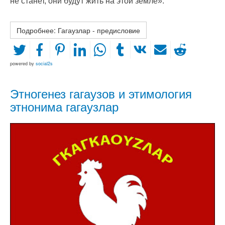
не станет, они будут жить на этой земле».
Подробнее: Гагаузлар - предисловие
powered by
social2s
Этногенез гагаузов и этимология
этнонима гагаузлар