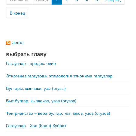
В конец
лента
выбрать главу
Гагаузлар - предисловие
Этногенез гагаузов и этимология этнонима гагаузлар
Булгары, кыпчаки, узы (огузы)
Быт булгар, кыпчаков, узов (огузов)
Тенгрианство – вера булгар, кыпчаков, узов (огузов)
Гагаузлар - Хан (Каан) Кубрат