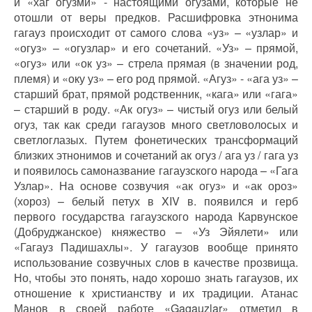
и «хаг огузми» - настоящими огузами, которые не
отошли от веры предков. Расшифровка этнонима
гагауз происходит от самого слова «уз» – «узлар» и
«огуз» – «огузлар» и его сочетаний. «Уз» – прямой,
«огуз» или «ок уз» – стрела прямая (в значении род,
племя) и «оку уз» – его род прямой. «Агуз» - «ага уз» –
старший брат, прямой родственник, «кага» или «гага»
– старший в роду. «Ак огуз» – чистый огуз или белый
огуз, так как среди гагаузов много светловолосых и
светлоглазых. Путем фонетических трансформаций
близких этнонимов и сочетаний ак огуз / ага уз / гага уз
и появилось самоназвание гагаузского народа – «Гага
Узлар». На основе созвучия «ак огуз» и «ак ороз»
(хороз) – белый петух в XIV в. появился и герб
первого государства гагаузского народа Карвунское
(Добруджанское) княжество – «Уз Эйялети» или
«Гагауз Падишахлы». У гагаузов вообще принято
использование созвучных слов в качестве прозвища.
Но, чтобы это понять, надо хорошо знать гагаузов, их
отношение к христианству и их традиции. Атанас
Манов в своей работе «Gagauzlar» отметил в