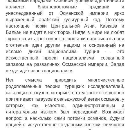
тюркскими народами. Основой турецкой идентичности
является ближневосточные традиции и
унаследованный от Османской империи ярко
выраженный арабский культурный код. Поэтому
настоящие тюрки Центральной Азии, Кавказа и
Балкан не видят в них тюрок. Нигде в мире не любят
турков за их агрессивность, попытки навязывать свои
оголтелые идеи другим нациям и основанный на
исламе дикий национализм.
Турция — это
искусственный проект национализма, созданный
западом на развалинах Османской империи. Запад
везде идёт через национализм.
Нет смысла приводить многочисленные
родоплеменные теории турецких исследователей,
касающихся огузов, которые в этом контексте упорно
притягивают гагаузов к сельджукской ветви османов, у
которых, как известно, административным и
литературным языком был персидский. Возникает
вопрос: а насколько сами потомки османов, будучи
нацией с искусственно созданным языком, являются