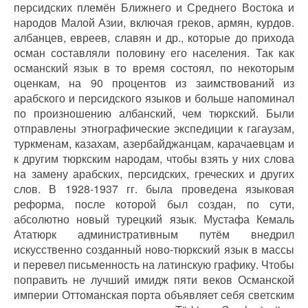
персидских племён Ближнего и Среднего Востока и
народов Малой Азии, включая греков, армян, курдов.
албанцев, евреев, славян и др., которые до прихода
осман составляли половину его населения. Так как
османский язык в то время состоял, по некоторым
оценкам, на 90 процентов из заимствований из
арабского и персидского языков и больше напоминал
по произношению албанский, чем тюркский. Были
отправлены этнографические экспедиции к гагаузам,
туркменам, казахам, азербайджанцам, карачаевцам и
к другим тюркским народам, чтобы взять у них слова
на замену арабских, персидских, греческих и других
слов. В 1928-1937 гг. была проведена языковая
реформа, после которой был создан, по сути,
абсолютно новый турецкий язык. Мустафа Кемаль
Ататюрк административным путём внедрил
искусственно созданный ново-тюркский язык в массы
и перевел письменность на латинскую графику. Чтобы
поправить не лучший имидж пяти веков Османской
империи Оттоманская порта объявляет себя светским